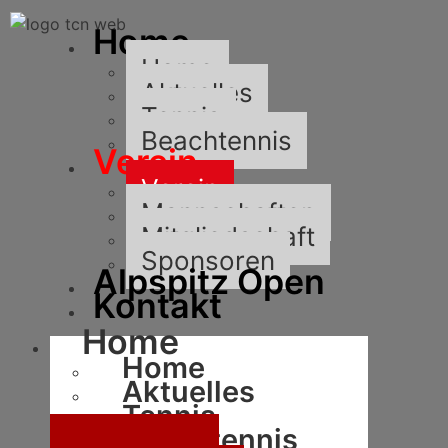
Home
Home
Aktuelles
Tennis
Beachtennis
Verein
Verein
Mannschaften
Mitgliedschaft
Sponsoren
Alpspitz Open
Kontakt
Home
Home
Aktuelles
Tennis
Beachtennis