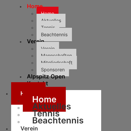
Home
Home
Aktuelles
Tennis
Beachtennis
Verein
Verein
Mannschaften
Mitgliedschaft
Sponsoren
Alpspitz Open
Kontakt
Home
Home
Aktuelles
Tennis
Beachtennis
Verein