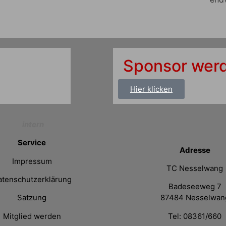
Sponsor wer
Hier klicken
intern
Service
Adresse
Impressum
TC Nesselwang
atenschutzerklärung
Badeseeweg 7
Satzung
87484 Nesselwan
Mitglied werden
Tel: 08361/660