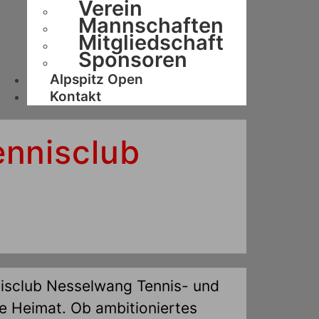
Verein
Mannschaften
Mitgliedschaft
Sponsoren
Alpspitz Open
Kontakt
ennisclub
nisclub Nesselwang Tennis- und
he Heimat. Ob ambitioniertes