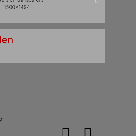
den
g