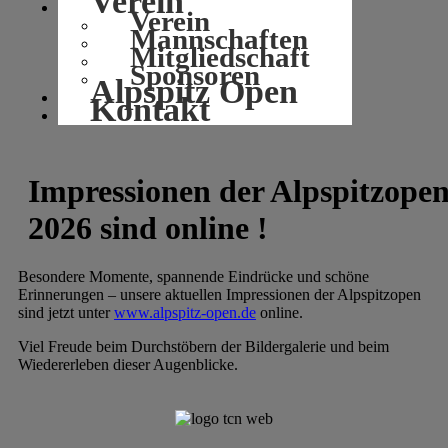
Verein
Verein
Mannschaften
Mitgliedschaft
Sponsoren
Alpspitz Open
Kontakt
Impressionen der Alpspitzope
2026 sind online !
Besondere Momente, spannende Eindrücke und schöne
Erinnerungen – unsere aktuellen Impressionen der Alpspitzopen
sind jetzt unter
www.alpspitz-open.de
online.
Viel Freude beim Durchstöbern der Bildergalerie und beim
Wiedererleben dieser Augenblicke.