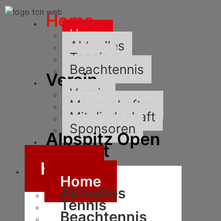
Home
Home
Aktuelles
Tennis
Beachtennis
Verein
Verein
Mannschaften
Mitgliedschaft
Sponsoren
Alpspitz Open
Kontakt
Home
Home
Aktuelles
Tennis
Beachtennis