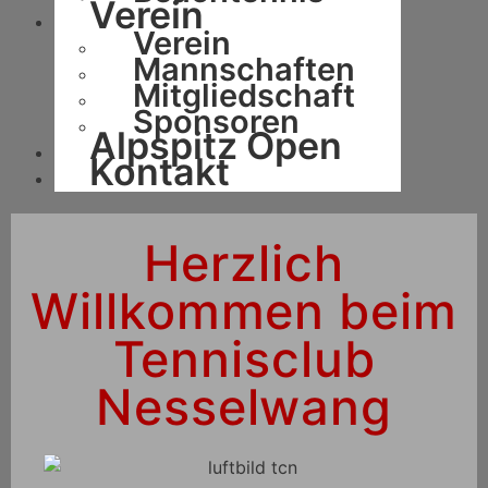
Verein
Verein
Mannschaften
Mitgliedschaft
Sponsoren
Alpspitz Open
Kontakt
Herzlich
Willkommen beim
Tennisclub
Nesselwang