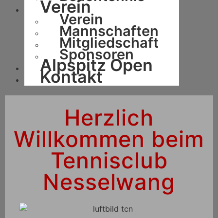
Verein
Verein
Mannschaften
Mitgliedschaft
Sponsoren
Alpspitz Open
Kontakt
Herzlich
Willkommen beim
Tennisclub
Nesselwang