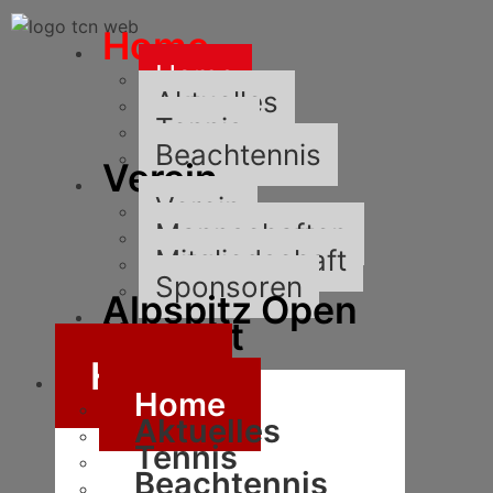
Home
Home
Aktuelles
Tennis
Beachtennis
Verein
Verein
Mannschaften
Mitgliedschaft
Sponsoren
Alpspitz Open
Kontakt
Home
Home
Aktuelles
Tennis
Beachtennis